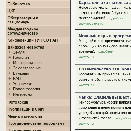
+
Конкурсы и гранты СМУ
Карта для охотников за
Библиотека
+
Информация для
+
ФЦП "ЖИЛИЩЕ"
Некоторые уголки нашей плане
поступающих
ЦКП
+
Популяризация науки
подошвах ботинок. В буквальн
+
Поступление в ВУЗ
+
Выполняемые работы
онлайн
Обсерватории и
месторождений.
подробнее...
+
Оборудование
стационары
+
Аттестация аспирантов
www.novoteka.ru
+
Подготовка проб и
+
Карта землятрясений
+
Личные кабинеты
Международное
образцов
+
аспирантов
Обсерватории
сотрудничество
Мощный взрыв прогремел
+
Документы
+
+
Нормативные документы
Стационары
Конференции ГИН СО РАН
Мощный взрыв произошел в чет
+
+
Полезные ссылки
Контакты
провинции Хэнань, сообщают м
Дайджест новостей
времени).
подробнее...
+
Земля
www.vz.ru
+
Геология
+
Месторождения
+
Землятрясения
Правительство КНР обяз
+
Вулканы
Госсовет КНР принял решение,
+
РАН
землю, чтобы на месте отслеж
+
Экономика
www.vz.ru
+
Палеонтология
+
Интересно
Чайка: Владельцы шахт 
Фотоархив
Генпрокуратура России напра
изменения и дополнения в дей
Публикации в СМИ
угледобывающей промышленнос
Медиа материалы
«Российской газете».
подробнее
Противодействие терроризму
www.vz.ru
Противодействие