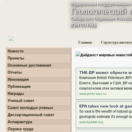
Федеральное государственное 
Геологический 
Сибирского Отделения Российс
(ГИН СО РАН)
Главная
Структура инстит
:
Новости
Дайджест мировых новостей
Проекты
+
Фундаментальные
Основные достижения
базовые проекты по
приоритетным
Отчеты
ТНК-ВР может обрести ве
направлениям РАН
+
Годовые отчеты
Компания British Petroleum /В
Инновации
+
Гранты
+
Фундаментальные
Египте, Вьетнаме и США, ВР на
+
Международные
Публикации
базовые проекты по
покупателем этих активов мож
проекты и соглашения
приоритетным
+
Поиск публикаций
Награды
www.prime-tass.ru
направлениям РАН
+
Завершенные проекты.
+
Монографии
+
Программы Президиума
Ученый совет
РАН
EPA takes new look at gas 
Совет молодых ученых
+
Программы Отделения
So vast is the wealth of natural
+
О нас
наук о Земле РАН
Диссертационный совет
geologists estimate it's enough to
+
Список молодых ученых
+
Проекты Комплексной
Аспирантура
www.kjvbible.org
+
программы Сибирского
Положение о СМУ ГИН
+
Образовательная
отделения РАН
СО РАН
Охрана труда
деятельность