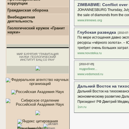
коррупции
ZIMBABWE: Conflict over
+
Нормативно-правовые и
JOHANNESBURG Thursday, July 01,
Гражданская оборона
иные акты в сфере
the sale of diamonds from the con
противодействия
Внебюджетная
коррупции
www.irinnews.org
деятельность
+
Методические
+
Геологоразведочные
Геологический кружок «Гранит
материалы
работы
науки»
Глубокая разведка
[2010-07-
+
Формы документов,
+
Геотехнические
По мере истощения давно экс
связанные с
изыскания
противодействием
ресурсы «чёрного золота». – 
+
Инженерно-
коррупции, для
требует очень больших затрат.
геологические
заполнения
изыскания
www.novoteka.ru
МИР БУРЯТИЯ "ГРАВИТАЦИЯ
+
Комиссия по
НАУКИ: ГЕОЛОГИЧЕСКИЙ
+
Аналитические работы
соблюдению требований
ИНСТИТУТ БНЦ СО РАН"
к служебному
[2010-07-05]
поведению и
подробнее...
урегулированию
www.vedomosti.ru
конфликта интересов.
+
Обратная связь для
сообщений о фактах
Дальний Восток на тихо
коррупции
Дальний Восток на тихоокеанс
экономическому развитию Даль
Президент РФ Дмитрий Медве
1sn.ru