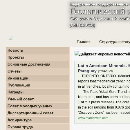
Федеральное государственное 
Геологический 
Сибирского Отделения Российс
(ГИН СО РАН)
Главная
Структура инстит
:
Новости
Дайджест мировых новостей
Проекты
+
Фундаментальные
Основные достижения
Latin American Minerals: 
базовые проекты по
приоритетным
Paraguay
Отчеты
[2009-01-08]
направлениям РАН
+
Годовые отчеты
TORONTO, ONTARIO--(Marketwire 
Инновации
+
Гранты
+
Фундаментальные
reports that mechanical trenchi
+
Международные
Публикации
базовые проекты по
in all trenches, locally containing
проекты и соглашения
приоритетным
+
Поиск публикаций
The Paso Yobai Gold Trend hosti
Награды
направлениям РАН
+
Завершенные проекты.
+
Монографии
kilometres, and has been outlined
+
Программы Президиума
Ученый совет
1 of this press release). The c
РАН
Совет молодых ученых
in the soil ranging from 0.076 gp
+
Программы Отделения
+
О нас
наук о Земле РАН
'Discovery Zone' has been traced 
Диссертационный совет
+
Список молодых ученых
+
Проекты Комплексной
www.marketwire.com
Аспирантура
+
программы Сибирского
Положение о СМУ ГИН
+
Образовательная
отделения РАН
СО РАН
Охрана труда
деятельность