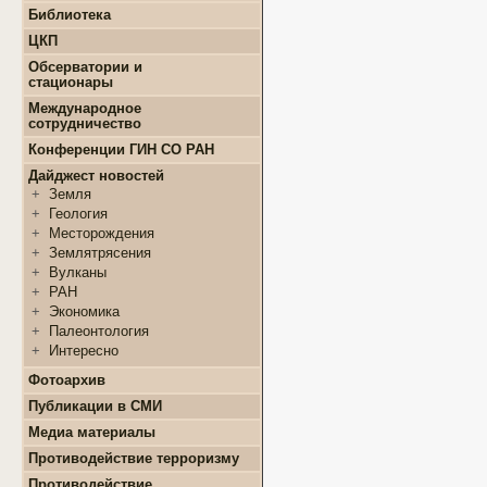
+
Конкурсы и гранты СМУ
Библиотека
+
Информация для
+
ФЦП "ЖИЛИЩЕ"
поступающих
ЦКП
+
Популяризация науки
+
Поступление в ВУЗ
+
Выполняемые работы
онлайн
Обсерватории и
+
Оборудование
стационары
+
Аттестация аспирантов
+
Подготовка проб и
+
Карта землятрясений
+
Личные кабинеты
Международное
образцов
+
аспирантов
Обсерватории
сотрудничество
+
Документы
+
+
Нормативные документы
Стационары
Конференции ГИН СО РАН
+
+
Полезные ссылки
Контакты
Дайджест новостей
+
Земля
+
Геология
+
Месторождения
+
Землятрясения
+
Вулканы
+
РАН
+
Экономика
+
Палеонтология
+
Интересно
Фотоархив
Публикации в СМИ
Медиа материалы
Противодействие терроризму
Противодействие