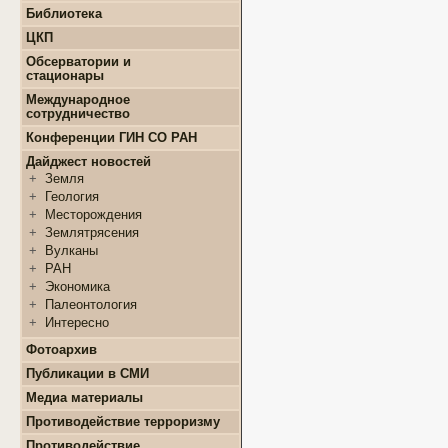
+
Конкурсы и гранты СМУ
Библиотека
+
Информация для
+
ФЦП "ЖИЛИЩЕ"
поступающих
ЦКП
+
Популяризация науки
+
Поступление в ВУЗ
+
Выполняемые работы
онлайн
Обсерватории и
+
Оборудование
стационары
+
Аттестация аспирантов
+
Подготовка проб и
+
Карта землятрясений
+
Личные кабинеты
Международное
образцов
+
аспирантов
Обсерватории
сотрудничество
+
Документы
+
+
Нормативные документы
Стационары
Конференции ГИН СО РАН
+
+
Полезные ссылки
Контакты
Дайджест новостей
+
Земля
+
Геология
+
Месторождения
+
Землятрясения
+
Вулканы
+
РАН
+
Экономика
+
Палеонтология
+
Интересно
Фотоархив
Публикации в СМИ
Медиа материалы
Противодействие терроризму
Противодействие