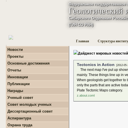
Федеральное государственное 
Геологический 
Сибирского Отделения Российс
(ГИН СО РАН)
Главная
Структура инстит
:
Новости
Дайджест мировых новостей
Проекты
+
Фундаментальные
Основные достижения
Tectonics in Action
базовые проекты по
[2012-05-
приоритетным
The next map I've put up shows th
Отчеты
направлениям РАН
+
Годовые отчеты
mainly. These things line up in v
Инновации
+
Гранты
+
Фундаментальные
When geologists get together to t
+
Международные
Публикации
базовые проекты по
only the parts that are active toda
проекты и соглашения
приоритетным
+
Поиск публикаций
Plate Tectonic Maps category.
Награды
направлениям РАН
+
Завершенные проекты.
+
Монографии
z.about.coml
+
Программы Президиума
Ученый совет
РАН
Совет молодых ученых
+
Программы Отделения
+
О нас
наук о Земле РАН
Диссертационный совет
+
Список молодых ученых
+
Проекты Комплексной
Аспирантура
+
программы Сибирского
Положение о СМУ ГИН
+
Образовательная
отделения РАН
СО РАН
Охрана труда
деятельность