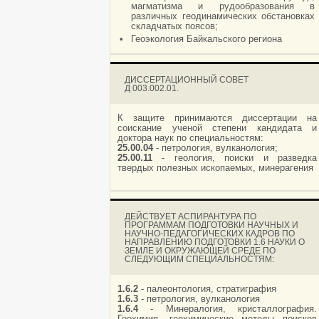
магматизма и рудообразования в
различных геодинамических обстановках
складчатых поясов;
•
Геоэкология Байкальского региона
ДИССЕРТАЦИОННЫЙ СОВЕТ
Д 003.002.01.
К защите принимаются диссертации на
соискание ученой степени кандидата и
доктора наук по специальностям:
25.00.04
- петрология, вулканология;
25.00.11
- геология, поиски и разведка
твердых полезных ископаемых, минерагения
ДЕЙСТВУЕТ АСПИРАНТУРА ПО
ПРОГРАММАМ ПОДГОТОВКИ НАУЧНЫХ И
НАУЧНО-ПЕДАГОГИЧЕСКИХ КАДРОВ ПО
НАПРАВЛЕНИЮ ПОДГОТОВКИ 1.6 НАУКИ О
ЗЕМЛЕ И ОКРУЖАЮЩЕЙ СРЕДЕ ПО
СЛЕДУЮЩИМ СПЕЦИАЛЬНОСТЯМ:
1.6.2
- палеонтология, стратиграфия
1.6.3
- петрология, вулканология
1.6.4
- Минералогия, кристаллография.
Геохимия, геохимические методы поисков