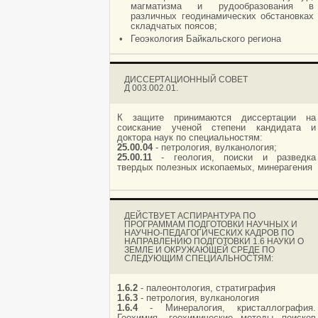
магматизма и рудообразования в
различных геодинамических обстановках
складчатых поясов;
•
Геоэкология Байкальского региона
ДИССЕРТАЦИОННЫЙ СОВЕТ
Д 003.002.01.
К защите принимаются диссертации на
соискание ученой степени кандидата и
доктора наук по специальностям:
25.00.04
- петрология, вулканология;
25.00.11
- геология, поиски и разведка
твердых полезных ископаемых, минерагения
ДЕЙСТВУЕТ АСПИРАНТУРА ПО
ПРОГРАММАМ ПОДГОТОВКИ НАУЧНЫХ И
НАУЧНО-ПЕДАГОГИЧЕСКИХ КАДРОВ ПО
НАПРАВЛЕНИЮ ПОДГОТОВКИ 1.6 НАУКИ О
ЗЕМЛЕ И ОКРУЖАЮЩЕЙ СРЕДЕ ПО
СЛЕДУЮЩИМ СПЕЦИАЛЬНОСТЯМ:
1.6.2
- палеонтология, стратиграфия
1.6.3
- петрология, вулканология
1.6.4
- Минералогия, кристаллография.
Геохимия, геохимические методы поисков