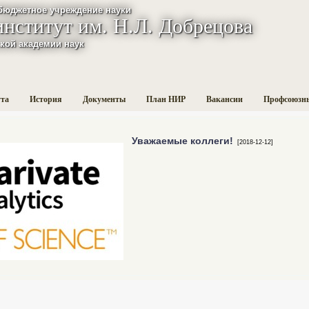
бюджетное учреждение науки
институт им. Н.Л. Добрецова
кой академии наук
ута
История
Документы
План НИР
Вакансии
Профсоюзн
Уважаемые коллеги!
[2018-12-12]