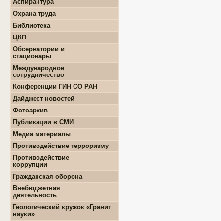
Аспирантура
+
Положение о СМУ ГИН
+
Образовательная
СО РАН
Охрана труда
деятельность
+
Конкурсы и гранты СМУ
Библиотека
+
Информация для
+
ФЦП "ЖИЛИЩЕ"
поступающих
ЦКП
+
Популяризация науки
+
Поступление в ВУЗ
+
Выполняемые работы
онлайн
Обсерватории и
+
Оборудование
стационары
+
Аттестация аспирантов
+
Подготовка проб и
+
Карта землятрясений
+
Личные кабинеты
Международное
образцов
+
аспирантов
Обсерватории
сотрудничество
+
Документы
+
+
Нормативные документы
Стационары
Конференции ГИН СО РАН
+
+
Полезные ссылки
Контакты
Дайджест новостей
+
Земля
Фотоархив
+
Геология
Публикации в СМИ
+
Месторождения
+
Землятрясения
Медиа материалы
+
Вулканы
Противодействие терроризму
+
РАН
Противодействие
+
Экономика
коррупции
+
Палеонтология
+
Нормативно-правовые и
Гражданская оборона
+
Интересно
иные акты в сфере
противодействия
Внебюджетная
коррупции
деятельность
+
Методические
+
Геологоразведочные
Геологический кружок «Гранит
материалы
работы
науки»
+
Формы документов,
+
Геотехнические