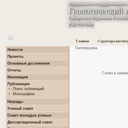
Федеральное государственное 
Геологический 
Сибирского Отделения Российс
(ГИН СО РАН)
Главная
Структура инстит
:
Гантимурова
Новости
Проекты
+
Фундаментальные
Основные достижения
базовые проекты по
приоритетным
Отчеты
Слово в назван
направлениям РАН
+
Годовые отчеты
Инновации
+
Гранты
+
Фундаментальные
+
Международные
Публикации
базовые проекты по
проекты и соглашения
приоритетным
+
Поиск публикаций
направлениям РАН
+
Завершенные проекты.
+
Монографии
+
Программы Президиума
РАН
Награды
+
Программы Отделения
Ученый совет
наук о Земле РАН
Совет молодых ученых
+
Проекты Комплексной
программы Сибирского
+
О нас
Диссертационный совет
отделения РАН
+
Список молодых ученых