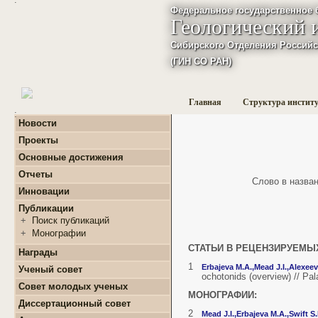
Федеральное государственное 
Геологический 
Сибирского Отделения Российс
(ГИН СО РАН)
Главная
Структура инстит
:
Новости
Проекты
+
Фундаментальные
Основные достижения
базовые проекты по
приоритетным
Отчеты
Слово в названи
направлениям РАН
+
Годовые отчеты
Инновации
+
Гранты
+
Фундаментальные
+
Международные
Публикации
базовые проекты по
проекты и соглашения
приоритетным
+
Поиск публикаций
направлениям РАН
+
Завершенные проекты.
+
Монографии
+
Программы Президиума
СТАТЬИ В РЕЦЕНЗИРУЕМЫ
РАН
Награды
+
Программы Отделения
1
Erbajeva М.А.,
Mead J.I.,
Alexeev
Ученый совет
наук о Земле РАН
ochotonids (overview) // Pal
Совет молодых ученых
+
Проекты Комплексной
МОНОГРАФИИ:
программы Сибирского
+
О нас
Диссертационный совет
отделения РАН
+
Список молодых ученых
2
Mead J.I.,
Erbajeva М.А.,
Swift S.