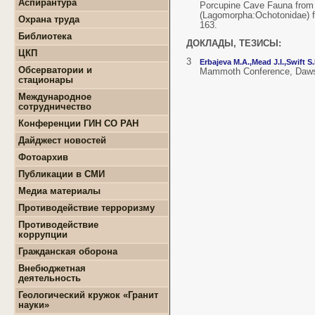
Аспирантура
Porcupine Cave Fauna from C
+
Положение о СМУ ГИН
+
Образовательная
(Lagomorpha:Ochotonidae) fr
СО РАН
Охрана труда
деятельность
163.
+
Конкурсы и гранты СМУ
Библиотека
+
Информация для
+
ФЦП "ЖИЛИЩЕ"
ДОКЛАДЫ, ТЕЗИСЫ:
поступающих
ЦКП
+
Популяризация науки
+
Поступление в ВУЗ
3
Erbajeva М.А.,
Mead J.I.,
Swift S.
+
Выполняемые работы
онлайн
Обсерватории и
Mammoth Conference, Dawso
+
Оборудование
стационары
+
Аттестация аспирантов
+
Подготовка проб и
+
Карта землятрясений
+
Личные кабинеты
Международное
образцов
+
аспирантов
Обсерватории
сотрудничество
+
Документы
+
+
Нормативные документы
Стационары
Конференции ГИН СО РАН
+
+
Полезные ссылки
Контакты
Дайджест новостей
+
Земля
Фотоархив
+
Геология
Публикации в СМИ
+
Месторождения
+
Землятрясения
Медиа материалы
+
Вулканы
Противодействие терроризму
+
РАН
Противодействие
+
Экономика
коррупции
+
Палеонтология
+
Нормативно-правовые и
Гражданская оборона
+
Интересно
иные акты в сфере
противодействия
Внебюджетная
коррупции
деятельность
+
Методические
+
Геологоразведочные
Геологический кружок «Гранит
материалы
работы
науки»
+
Формы документов,
+
Геотехнические