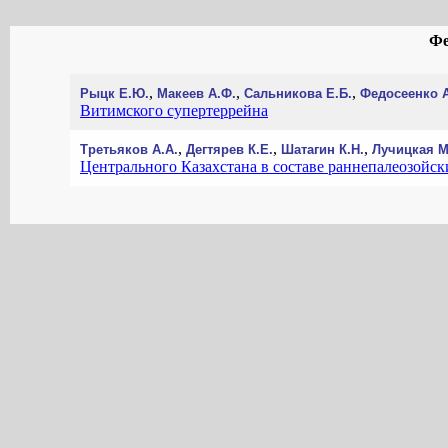
Фе
,
,
,
Рыцк Е.Ю.
Макеев А.Ф.
Сальникова Е.Б.
Федосеенко А
Витимского супертеррейна
,
,
,
Третьяков А.А.
Дегтярев К.Е.
Шатагин К.Н.
Лучицкая М
Центрального Казахстана в составе раннепалеозойс