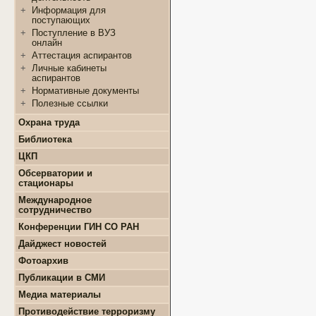
+
Конкурсы и гранты СМУ
+
Информация для
+
ФЦП "ЖИЛИЩЕ"
поступающих
+
Популяризация науки
+
Поступление в ВУЗ
онлайн
+
Аттестация аспирантов
+
Личные кабинеты
аспирантов
+
Нормативные документы
+
Полезные ссылки
Охрана труда
Библиотека
ЦКП
+
Выполняемые работы
Обсерватории и
+
Оборудование
стационары
+
Подготовка проб и
+
Карта землятрясений
Международное
образцов
+
Обсерватории
сотрудничество
+
Документы
+
Стационары
Конференции ГИН СО РАН
+
Контакты
Дайджест новостей
+
Земля
Фотоархив
+
Геология
Публикации в СМИ
+
Месторождения
+
Землятрясения
Медиа материалы
+
Вулканы
Противодействие терроризму