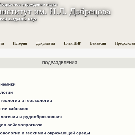
бюджетное учреждение науки
институт им. Н.Л. Добрецова
кой академии наук
ута
История
Документы
План НИР
Вакансии
Профсоюзн
ПОДРАЗДЕЛЕНИЯ
инамики
ологии
геологии и геоэкологии
гии кайнозоя
ллогении и рудообразования
дов сейсмопрогноза
ронологии и геохимии окружающей среды