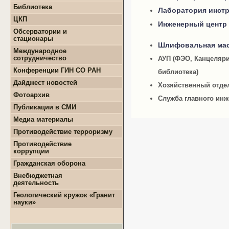
+
Конкурсы и гранты СМУ
Библиотека
+
Информация для
Лаборатория инст
+
ФЦП "ЖИЛИЩЕ"
поступающих
ЦКП
+
Популяризация науки
+
Поступление в ВУЗ
Инженерный центр
+
Выполняемые работы
онлайн
Обсерватории и
+
Оборудование
стационары
+
Аттестация аспирантов
Шлифовальная мас
+
Подготовка проб и
+
Карта землятрясений
+
Личные кабинеты
Международное
образцов
+
аспирантов
Обсерватории
сотрудничество
АУП (ФЭО, Канцеляри
+
Документы
+
+
Нормативные документы
Стационары
Конференции ГИН СО РАН
библиотека)
+
+
Полезные ссылки
Контакты
Дайджест новостей
Хозяйственный отде
+
Земля
Фотоархив
Служба главного инж
+
Геология
Публикации в СМИ
+
Месторождения
+
Землятрясения
Медиа материалы
+
Вулканы
Противодействие терроризму
+
РАН
Противодействие
+
Экономика
коррупции
+
Палеонтология
+
Нормативно-правовые и
Гражданская оборона
+
Интересно
иные акты в сфере
противодействия
Внебюджетная
коррупции
деятельность
+
Методические
+
Геологоразведочные
Геологический кружок «Гранит
материалы
работы
науки»
+
Формы документов,
+
Геотехнические
связанные с
изыскания
противодействием
+
Инженерно-
коррупции, для