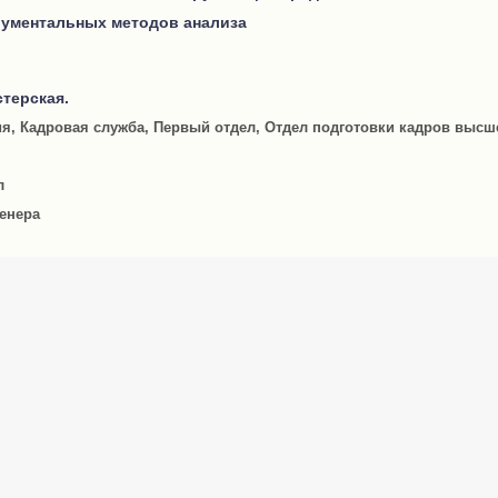
рументальных методов анализа
терская.
я, Кадровая служба, Первый отдел, Отдел подготовки кадров выс
л
енера