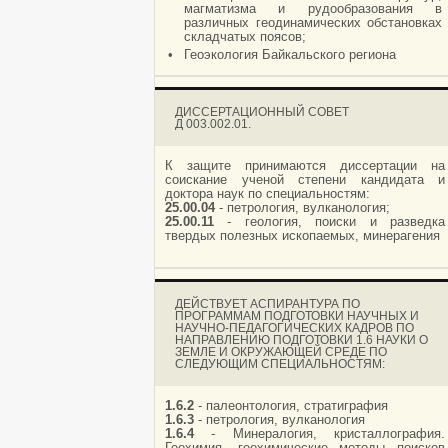
магматизма и рудообразования в
различных геодинамических обстановках
складчатых поясов;
•
Геоэкология Байкальского региона
ДИССЕРТАЦИОННЫЙ СОВЕТ
Д 003.002.01.
К защите принимаются диссертации на
соискание ученой степени кандидата и
доктора наук по специальностям:
25.00.04
- петрология, вулканология;
25.00.11
- геология, поиски и разведка
твердых полезных ископаемых, минерагения
ДЕЙСТВУЕТ АСПИРАНТУРА ПО
ПРОГРАММАМ ПОДГОТОВКИ НАУЧНЫХ И
НАУЧНО-ПЕДАГОГИЧЕСКИХ КАДРОВ ПО
НАПРАВЛЕНИЮ ПОДГОТОВКИ 1.6 НАУКИ О
ЗЕМЛЕ И ОКРУЖАЮЩЕЙ СРЕДЕ ПО
СЛЕДУЮЩИМ СПЕЦИАЛЬНОСТЯМ:
1.6.2
- палеонтология, стратиграфия
1.6.3
- петрология, вулканология
1.6.4
- Минералогия, кристаллография.
Геохимия, геохимические методы поисков