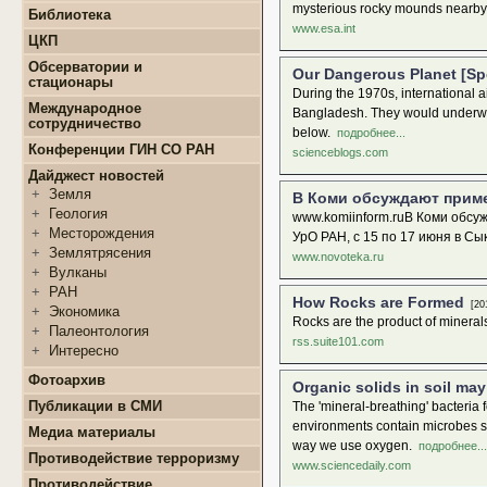
+
Конкурсы и гранты СМУ
mysterious rocky mounds nearby
Библиотека
+
Информация для
+
ФЦП "ЖИЛИЩЕ"
www.esa.int
поступающих
ЦКП
+
Популяризация науки
+
Поступление в ВУЗ
+
Выполняемые работы
онлайн
Обсерватории и
Our Dangerous Planet [Sp
+
Оборудование
стационары
+
Аттестация аспирантов
During the 1970s, international a
+
Подготовка проб и
+
Карта землятрясений
+
Личные кабинеты
Международное
образцов
Bangladesh. They would underwrite
+
аспирантов
Обсерватории
сотрудничество
+
Документы
below.
подробнее...
+
+
Нормативные документы
Стационары
Конференции ГИН СО РАН
scienceblogs.com
+
+
Полезные ссылки
Контакты
Дайджест новостей
+
Земля
В Коми обсуждают приме
+
Геология
www.komiinform.ruВ Коми обсу
+
Месторождения
УрО РАН, с 15 по 17 июня в С
+
Землятрясения
www.novoteka.ru
+
Вулканы
+
РАН
How Rocks are Formed
[201
+
Экономика
Rocks are the product of mineral
+
Палеонтология
rss.suite101.com
+
Интересно
Фотоархив
Organic solids in soil ma
Публикации в СМИ
The 'mineral-breathing' bacteria
environments contain microbes s
Медиа материалы
way we use oxygen.
подробнее...
Противодействие терроризму
www.sciencedaily.com
Противодействие