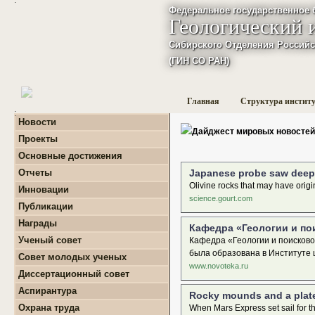
Федеральное государственное 
Геологический 
Сибирского Отделения Российс
(ГИН СО РАН)
Главная
Структура инстит
:
Новости
Дайджест мировых новостей
Проекты
+
Фундаментальные
Основные достижения
базовые проекты по
приоритетным
Отчеты
Japanese probe saw deep
направлениям РАН
+
Годовые отчеты
Olivine rocks that may have origi
Инновации
+
Гранты
+
Фундаментальные
science.gourt.com
+
Международные
Публикации
базовые проекты по
проекты и соглашения
приоритетным
+
Поиск публикаций
Награды
направлениям РАН
Кафедра «Геологии и по
+
Завершенные проекты.
+
Монографии
+
Программы Президиума
Ученый совет
Кафедра «Геологии и поисков
РАН
была образована в Институте 
Совет молодых ученых
+
Программы Отделения
www.novoteka.ru
+
О нас
наук о Земле РАН
Диссертационный совет
+
Список молодых ученых
+
Проекты Комплексной
Аспирантура
+
программы Сибирского
Положение о СМУ ГИН
Rocky mounds and a plat
+
Образовательная
отделения РАН
СО РАН
Охрана труда
When Mars Express set sail for t
деятельность