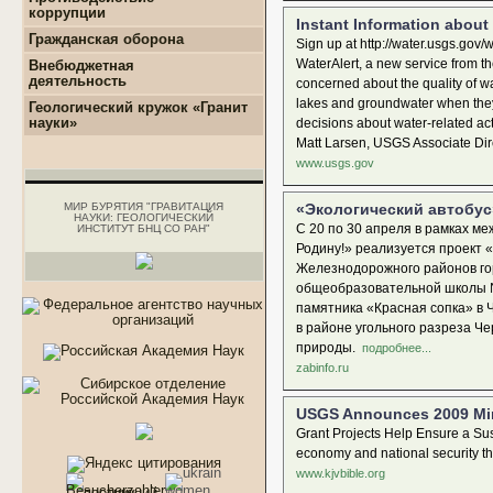
коррупции
Instant Information about 
+
Нормативно-правовые и
Гражданская оборона
Sign up at http://water.usgs.gov/
иные акты в сфере
противодействия
WaterAlert, a new service from th
Внебюджетная
коррупции
деятельность
concerned about the quality of wat
+
Методические
+
Геологоразведочные
lakes and groundwater when they 
Геологический кружок «Гранит
материалы
работы
науки»
decisions about water-related ac
+
Формы документов,
+
Геотехнические
Matt Larsen, USGS Associate Dire
связанные с
изыскания
противодействием
www.usgs.gov
+
Инженерно-
коррупции, для
геологические
заполнения
изыскания
МИР БУРЯТИЯ "ГРАВИТАЦИЯ
«Экологический автобус
+
Комиссия по
НАУКИ: ГЕОЛОГИЧЕСКИЙ
+
Аналитические работы
соблюдению требований
С 20 по 30 апреля в рамках м
ИНСТИТУТ БНЦ СО РАН"
к служебному
Родину!» реализуется проект «
поведению и
Железнодорожного районов гор
урегулированию
общеобразовательной школы №5
конфликта интересов.
памятника «Красная сопка» в 
+
Обратная связь для
сообщений о фактах
в районе угольного разреза Че
коррупции
природы.
подробнее...
zabinfo.ru
USGS Announces 2009 Min
Grant Projects Help Ensure a Sust
economy and national security t
www.kjvbible.org