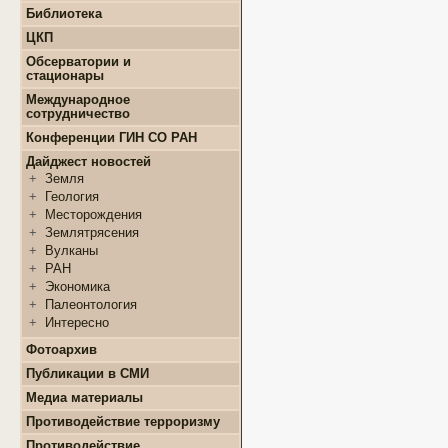
+
Конкурсы и гранты СМУ
Библиотека
+
Информация для
+
ФЦП "ЖИЛИЩЕ"
поступающих
ЦКП
+
Популяризация науки
+
Поступление в ВУЗ
+
Выполняемые работы
онлайн
Обсерватории и
+
Оборудование
стационары
+
Аттестация аспирантов
+
Подготовка проб и
+
Карта землятрясений
+
Личные кабинеты
Международное
образцов
+
аспирантов
Обсерватории
сотрудничество
+
Документы
+
+
Нормативные документы
Стационары
Конференции ГИН СО РАН
+
+
Полезные ссылки
Контакты
Дайджест новостей
+
Земля
+
Геология
+
Месторождения
+
Землятрясения
+
Вулканы
+
РАН
+
Экономика
+
Палеонтология
+
Интересно
Фотоархив
Публикации в СМИ
Медиа материалы
Противодействие терроризму
Противодействие