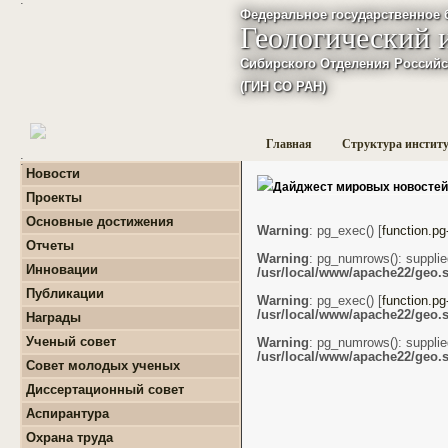
Федеральное государственное 
Геологический 
Сибирского Отделения Российс
(ГИН СО РАН)
Главная
Структура инстит
:
Новости
Дайджест мировых новостей
Проекты
+
Фундаментальные
Основные достижения
базовые проекты по
Warning
: pg_exec() [
function.pg
приоритетным
Отчеты
направлениям РАН
Warning
: pg_numrows(): supplie
+
Годовые отчеты
Инновации
/usr/local/www/apache22/geo.s
+
Гранты
+
Фундаментальные
+
Международные
Публикации
базовые проекты по
Warning
: pg_exec() [
function.pg
проекты и соглашения
приоритетным
+
Поиск публикаций
/usr/local/www/apache22/geo.s
Награды
направлениям РАН
+
Завершенные проекты.
+
Монографии
+
Программы Президиума
Ученый совет
Warning
: pg_numrows(): supplie
РАН
/usr/local/www/apache22/geo.s
Совет молодых ученых
+
Программы Отделения
+
О нас
наук о Земле РАН
Диссертационный совет
+
Список молодых ученых
+
Проекты Комплексной
Аспирантура
+
программы Сибирского
Положение о СМУ ГИН
+
Образовательная
отделения РАН
СО РАН
Охрана труда
деятельность