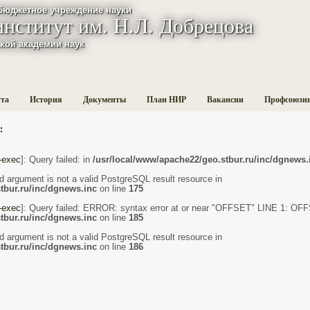
бюджетное учреждение науки
институт им. Н.Л. Добрецова
кой академии наук
ута
История
Документы
План НИР
Вакансии
Профсоюзн
:
-exec
]: Query failed: in
/usr/local/www/apache22/geo.stbur.ru/inc/dgnews.
d argument is not a valid PostgreSQL result resource in
tbur.ru/inc/dgnews.inc
on line
175
-exec
]: Query failed: ERROR: syntax error at or near "OFFSET" LINE 1: OFF
tbur.ru/inc/dgnews.inc
on line
185
d argument is not a valid PostgreSQL result resource in
tbur.ru/inc/dgnews.inc
on line
186