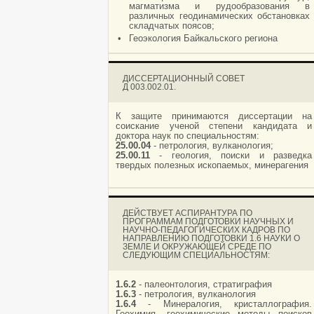
магматизма и рудообразования в
различных геодинамических обстановках
складчатых поясов;
•
Геоэкология Байкальского региона
ДИССЕРТАЦИОННЫЙ СОВЕТ
Д 003.002.01.
К защите принимаются диссертации на
соискание ученой степени кандидата и
доктора наук по специальностям:
25.00.04
- петрология, вулканология;
25.00.11
- геология, поиски и разведка
твердых полезных ископаемых, минерагения
ДЕЙСТВУЕТ АСПИРАНТУРА ПО
ПРОГРАММАМ ПОДГОТОВКИ НАУЧНЫХ И
НАУЧНО-ПЕДАГОГИЧЕСКИХ КАДРОВ ПО
НАПРАВЛЕНИЮ ПОДГОТОВКИ 1.6 НАУКИ О
ЗЕМЛЕ И ОКРУЖАЮЩЕЙ СРЕДЕ ПО
СЛЕДУЮЩИМ СПЕЦИАЛЬНОСТЯМ:
1.6.2
- палеонтология, стратиграфия
1.6.3
- петрология, вулканология
1.6.4
- Минералогия, кристаллография.
Геохимия, геохимические методы поисков