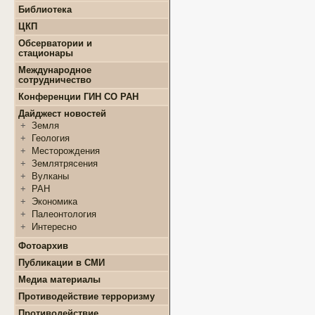
+
Конкурсы и гранты СМУ
Библиотека
+
Информация для
+
ФЦП "ЖИЛИЩЕ"
поступающих
ЦКП
+
Популяризация науки
+
Поступление в ВУЗ
+
Выполняемые работы
онлайн
Обсерватории и
+
Оборудование
стационары
+
Аттестация аспирантов
+
Подготовка проб и
+
Карта землятрясений
+
Личные кабинеты
Международное
образцов
+
аспирантов
Обсерватории
сотрудничество
+
Документы
+
+
Нормативные документы
Стационары
Конференции ГИН СО РАН
+
+
Полезные ссылки
Контакты
Дайджест новостей
+
Земля
+
Геология
+
Месторождения
+
Землятрясения
+
Вулканы
+
РАН
+
Экономика
+
Палеонтология
+
Интересно
Фотоархив
Публикации в СМИ
Медиа материалы
Противодействие терроризму
Противодействие