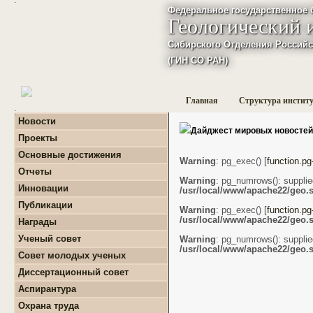
Федеральное государственное 
Геологический 
Сибирского Отделения Российс
(ГИН СО РАН)
Главная
Структура инстит
:
Новости
Дайджест мировых новостей
Проекты
+
Фундаментальные
Основные достижения
базовые проекты по
Warning
: pg_exec() [
function.pg
приоритетным
Отчеты
направлениям РАН
Warning
: pg_numrows(): supplie
+
Годовые отчеты
Инновации
/usr/local/www/apache22/geo.s
+
Гранты
+
Фундаментальные
+
Международные
Публикации
базовые проекты по
Warning
: pg_exec() [
function.pg
проекты и соглашения
приоритетным
+
Поиск публикаций
/usr/local/www/apache22/geo.s
Награды
направлениям РАН
+
Завершенные проекты.
+
Монографии
+
Программы Президиума
Ученый совет
Warning
: pg_numrows(): supplie
РАН
/usr/local/www/apache22/geo.s
Совет молодых ученых
+
Программы Отделения
+
О нас
наук о Земле РАН
Диссертационный совет
+
Список молодых ученых
+
Проекты Комплексной
Аспирантура
+
программы Сибирского
Положение о СМУ ГИН
+
Образовательная
отделения РАН
СО РАН
Охрана труда
деятельность