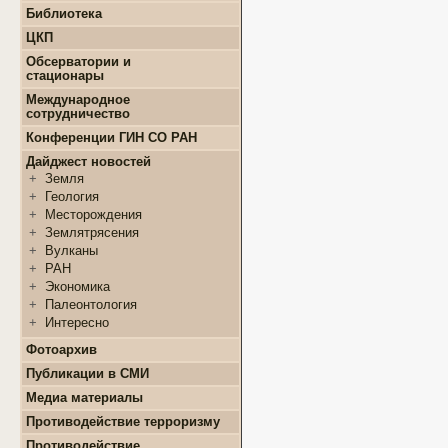
+
Конкурсы и гранты СМУ
Библиотека
+
Информация для
+
ФЦП "ЖИЛИЩЕ"
поступающих
ЦКП
+
Популяризация науки
+
Поступление в ВУЗ
+
Выполняемые работы
онлайн
Обсерватории и
+
Оборудование
стационары
+
Аттестация аспирантов
+
Подготовка проб и
+
Карта землятрясений
+
Личные кабинеты
Международное
образцов
+
аспирантов
Обсерватории
сотрудничество
+
Документы
+
+
Нормативные документы
Стационары
Конференции ГИН СО РАН
+
+
Полезные ссылки
Контакты
Дайджест новостей
+
Земля
+
Геология
+
Месторождения
+
Землятрясения
+
Вулканы
+
РАН
+
Экономика
+
Палеонтология
+
Интересно
Фотоархив
Публикации в СМИ
Медиа материалы
Противодействие терроризму
Противодействие