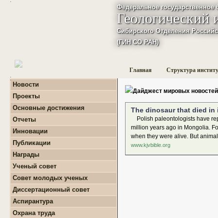
Федеральное государственное 
Геологический 
Сибирского Отделения Российс
(ГИН СО РАН)
Главная
Структура инстит
:
Новости
Дайджест мировых новостей
Проекты
+
Фундаментальные
Основные достижения
The dinosaur that died in 
базовые проекты по
приоритетным
Polish paleontologists have repor
Отчеты
направлениям РАН
+
Годовые отчеты
million years ago in Mongolia. F
Инновации
+
Гранты
+
Фундаментальные
when they were alive. But animals 
+
Международные
Публикации
базовые проекты по
www.kjvbible.org
проекты и соглашения
приоритетным
+
Поиск публикаций
Награды
направлениям РАН
+
Завершенные проекты.
+
Монографии
+
Программы Президиума
Ученый совет
РАН
Совет молодых ученых
+
Программы Отделения
+
О нас
наук о Земле РАН
Диссертационный совет
+
Список молодых ученых
+
Проекты Комплексной
Аспирантура
+
программы Сибирского
Положение о СМУ ГИН
+
Образовательная
отделения РАН
СО РАН
Охрана труда
деятельность