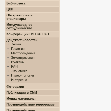
+
Конкурсы и гранты СМУ
Библиотека
+
Информация для
+
ФЦП "ЖИЛИЩЕ"
поступающих
ЦКП
+
Популяризация науки
+
Поступление в ВУЗ
+
Выполняемые работы
онлайн
Обсерватории и
+
Оборудование
стационары
+
Аттестация аспирантов
+
Подготовка проб и
+
Карта землятрясений
+
Личные кабинеты
Международное
образцов
+
аспирантов
Обсерватории
сотрудничество
+
Документы
+
+
Нормативные документы
Стационары
Конференции ГИН СО РАН
+
+
Полезные ссылки
Контакты
Дайджест новостей
+
Земля
+
Геология
+
Месторождения
+
Землятрясения
+
Вулканы
+
РАН
+
Экономика
+
Палеонтология
+
Интересно
Фотоархив
Публикации в СМИ
Медиа материалы
Противодействие терроризму
Противодействие