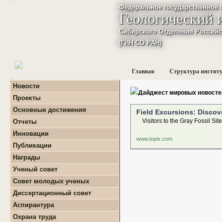
Федеральное государственное 
Геологический 
Сибирского Отделения Российс
(ГИН СО РАН)
Главная
Структура инстит
:
Новости
Дайджест мировых новосте
Проекты
+
Фундаментальные
Основные достижения
Field Excursions: Discove
базовые проекты по
приоритетным
Visitors to the Gray Fossil Sit
Отчеты
направлениям РАН
+
Годовые отчеты
Инновации
+
Гранты
+
Фундаментальные
www.topix.com
+
Международные
Публикации
базовые проекты по
проекты и соглашения
приоритетным
+
Поиск публикаций
Награды
направлениям РАН
+
Завершенные проекты.
+
Монографии
+
Программы Президиума
Ученый совет
РАН
Совет молодых ученых
+
Программы Отделения
+
О нас
наук о Земле РАН
Диссертационный совет
+
Список молодых ученых
+
Проекты Комплексной
Аспирантура
+
программы Сибирского
Положение о СМУ ГИН
+
Образовательная
отделения РАН
СО РАН
Охрана труда
деятельность