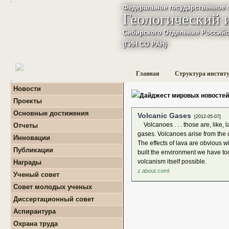
Федеральное государственное 
Геологический 
Сибирского Отделения Российс
(ГИН СО РАН)
Главная
Структура инстит
:
Новости
Дайджест мировых новостей
Проекты
+
Фундаментальные
Основные достижения
Volcanic Gases
базовые проекты по
[2012-05-07]
приоритетным
Volcanoes . . . those are, like, 
Отчеты
направлениям РАН
+
Годовые отчеты
gases. Volcanoes arise from the
Инновации
+
Гранты
+
Фундаментальные
The effects of lava are obvious wh
+
Международные
Публикации
базовые проекты по
built the environment we have tod
проекты и соглашения
приоритетным
+
Поиск публикаций
volcanism itself possible.
Награды
направлениям РАН
+
Завершенные проекты.
+
Монографии
z.about.coml
+
Программы Президиума
Ученый совет
РАН
Совет молодых ученых
+
Программы Отделения
+
О нас
наук о Земле РАН
Диссертационный совет
+
Список молодых ученых
+
Проекты Комплексной
Аспирантура
+
программы Сибирского
Положение о СМУ ГИН
+
Образовательная
отделения РАН
СО РАН
Охрана труда
деятельность