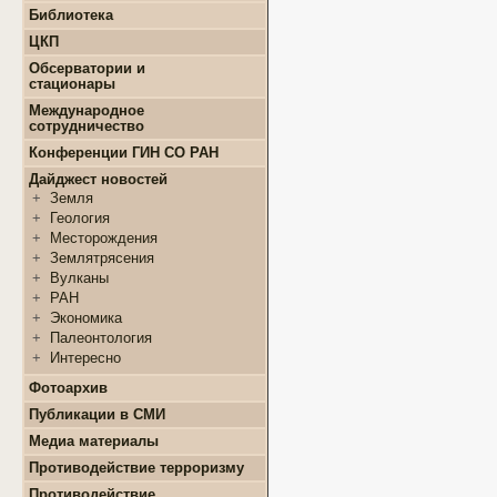
+
Конкурсы и гранты СМУ
Библиотека
+
Информация для
+
ФЦП "ЖИЛИЩЕ"
поступающих
ЦКП
+
Популяризация науки
+
Поступление в ВУЗ
+
Выполняемые работы
онлайн
Обсерватории и
+
Оборудование
стационары
+
Аттестация аспирантов
+
Подготовка проб и
+
Карта землятрясений
+
Личные кабинеты
Международное
образцов
+
аспирантов
Обсерватории
сотрудничество
+
Документы
+
+
Нормативные документы
Стационары
Конференции ГИН СО РАН
+
+
Полезные ссылки
Контакты
Дайджест новостей
+
Земля
+
Геология
+
Месторождения
+
Землятрясения
+
Вулканы
+
РАН
+
Экономика
+
Палеонтология
+
Интересно
Фотоархив
Публикации в СМИ
Медиа материалы
Противодействие терроризму
Противодействие