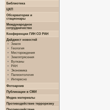
+
Конкурсы и гранты СМУ
Библиотека
+
Информация для
+
ФЦП "ЖИЛИЩЕ"
поступающих
ЦКП
+
Популяризация науки
+
Поступление в ВУЗ
+
Выполняемые работы
онлайн
Обсерватории и
+
Оборудование
стационары
+
Аттестация аспирантов
+
Подготовка проб и
+
Карта землятрясений
+
Личные кабинеты
Международное
образцов
+
аспирантов
Обсерватории
сотрудничество
+
Документы
+
+
Нормативные документы
Стационары
Конференции ГИН СО РАН
+
+
Полезные ссылки
Контакты
Дайджест новостей
+
Земля
+
Геология
+
Месторождения
+
Землятрясения
+
Вулканы
+
РАН
+
Экономика
+
Палеонтология
+
Интересно
Фотоархив
Публикации в СМИ
Медиа материалы
Противодействие терроризму
Противодействие