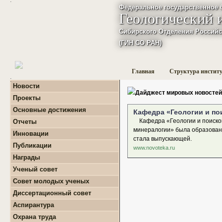
Федеральное государственное 
Геологический 
Сибирского Отделения Российс
(ГИН СО РАН)
Главная
Структура инстит
:
Новости
Дайджест мировых новостей
Проекты
+
Фундаментальные
Основные достижения
Кафедра «Геологии и по
базовые проекты по
приоритетным
Кафедра «Геологии и поисков
Отчеты
направлениям РАН
+
Годовые отчеты
минералогии» была образована
Инновации
+
Гранты
+
Фундаментальные
стала выпускающей.
+
Международные
Публикации
базовые проекты по
www.novoteka.ru
проекты и соглашения
приоритетным
+
Поиск публикаций
Награды
направлениям РАН
+
Завершенные проекты.
+
Монографии
+
Программы Президиума
Ученый совет
РАН
Совет молодых ученых
+
Программы Отделения
+
О нас
наук о Земле РАН
Диссертационный совет
+
Список молодых ученых
+
Проекты Комплексной
Аспирантура
+
программы Сибирского
Положение о СМУ ГИН
+
Образовательная
отделения РАН
СО РАН
Охрана труда
деятельность