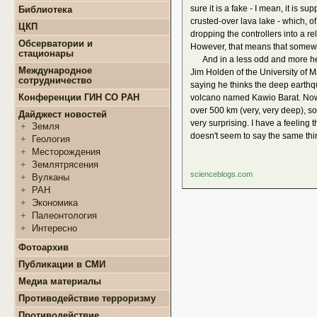
+
Конкурсы и гранты СМУ
sure it is a fake - I mean, it is s
Библиотека
+
Информация для
+
ФЦП "ЖИЛИЩЕ"
поступающих
crusted-over lava lake - which, o
ЦКП
+
Популяризация науки
+
Поступление в ВУЗ
dropping the controllers into a re
+
Выполняемые работы
онлайн
Обсерватории и
However, that means that somewher
+
Оборудование
стационары
+
Аттестация аспирантов
And in a less odd and more head
+
Подготовка проб и
+
Карта землятрясений
+
Личные кабинеты
Международное
Jim Holden of the University of 
образцов
+
аспирантов
Обсерватории
сотрудничество
saying he thinks the deep earthq
+
Документы
+
+
Нормативные документы
Стационары
Конференции ГИН СО РАН
volcano named Kawio Barat. Now, t
+
+
Полезные ссылки
Контакты
over 500 km (very, very deep), so
Дайджест новостей
very surprising. I have a feeling 
+
Земля
doesn't seem to say the same thi
+
Геология
+
Месторождения
+
Землятрясения
scienceblogs.com
+
Вулканы
+
РАН
+
Экономика
+
Палеонтология
+
Интересно
Фотоархив
Публикации в СМИ
Медиа материалы
Противодействие терроризму
Противодействие