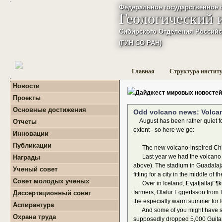
Федеральное государственное 
Геологический 
Сибирского Отделения Российс
(ГИН СО РАН)
Главная
Структура инстит
:
Новости
Дайджест мировых новостей
Проекты
+
Фундаментальные
Основные достижения
Odd volcano news: Volcano
базовые проекты по
приоритетным
August has been rather quiet for 
Отчеты
направлениям РАН
+
Годовые отчеты
extent - so here we go:
Инновации
+
Гранты
+
Фундаментальные
+
Международные
Публикации
базовые проекты по
The new volcano-inspired Chiv
проекты и соглашения
приоритетным
+
Поиск публикаций
Last year we had the volcano mall
Награды
направлениям РАН
+
Завершенные проекты.
+
Монографии
above). The stadium in Guadalajara
+
Программы Президиума
Ученый совет
fitting for a city in the middle
РАН
Совет молодых ученых
Over in Iceland, EyjafjallajГ¶kul
+
Программы Отделения
+
О нас
наук о Земле РАН
farmers, Olafur Eggertsson from T
Диссертационный совет
+
Список молодых ученых
+
Проекты Комплексной
the especially warm summer for Ic
Аспирантура
+
программы Сибирского
Положение о СМУ ГИН
And some of you might have seen
+
Образовательная
отделения РАН
СО РАН
Охрана труда
supposedly dropped 5,000 Guitar H
деятельность