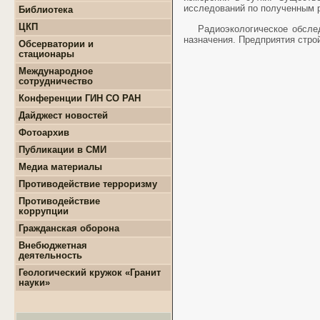
+
Конкурсы и гранты СМУ
исследований по полученным 
Библиотека
+
Информация для
+
ФЦП "ЖИЛИЩЕ"
поступающих
ЦКП
+
Популяризация науки
Радиоэкологическое обсле
+
Поступление в ВУЗ
+
Выполняемые работы
назначения. Предприятия стро
онлайн
Обсерватории и
+
Оборудование
стационары
+
Аттестация аспирантов
+
Подготовка проб и
+
Карта землятрясений
+
Личные кабинеты
Международное
образцов
+
аспирантов
Обсерватории
сотрудничество
+
Документы
+
+
Нормативные документы
Стационары
Конференции ГИН СО РАН
+
+
Полезные ссылки
Контакты
Дайджест новостей
+
Земля
Фотоархив
+
Геология
Публикации в СМИ
+
Месторождения
+
Землятрясения
Медиа материалы
+
Вулканы
Противодействие терроризму
+
РАН
Противодействие
+
Экономика
коррупции
+
Палеонтология
+
Нормативно-правовые и
Гражданская оборона
+
Интересно
иные акты в сфере
противодействия
Внебюджетная
коррупции
деятельность
+
Методические
+
Геологоразведочные
Геологический кружок «Гранит
материалы
работы
науки»
+
Формы документов,
+
Геотехнические
связанные с
изыскания
противодействием
+
Инженерно-
коррупции, для