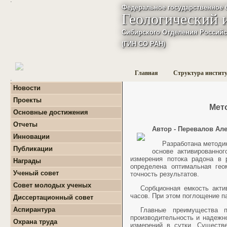
Федеральное государственное 
Геологический 
Сибирского Отделения Российс
(ГИН СО РАН)
Главная
Структура инстит
:
Новости
Проекты
Мет
+
Фундаментальные
Основные достижения
базовые проекты по
приоритетным
Отчеты
Автор - Перевалов Ал
направлениям РАН
+
Годовые отчеты
Инновации
+
Гранты
+
Фундаментальные
Разработана методи
+
Международные
Публикации
базовые проекты по
основе активированно
проекты и соглашения
приоритетным
+
Поиск публикаций
измерения потока радона в 
Награды
направлениям РАН
+
Завершенные проекты.
определена оптимальная гео
+
Монографии
+
Программы Президиума
Ученый совет
точность результатов.
РАН
Совет молодых ученых
Сорбционная емкость акти
+
Программы Отделения
+
О нас
часов. При этом поглощение п
наук о Земле РАН
Диссертационный совет
+
Список молодых ученых
+
Проекты Комплексной
Аспирантура
Главные преимущества п
+
программы Сибирского
Положение о СМУ ГИН
производительность и надежн
+
Образовательная
отделения РАН
СО РАН
Охрана труда
деятельность
измерений в сутки. Существ