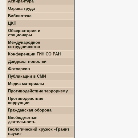
Аспирантура
+
Положение о СМУ ГИН
+
Образовательная
СО РАН
Охрана труда
деятельность
+
Конкурсы и гранты СМУ
Библиотека
+
Информация для
+
ФЦП "ЖИЛИЩЕ"
поступающих
ЦКП
+
Популяризация науки
+
Поступление в ВУЗ
+
Выполняемые работы
онлайн
Обсерватории и
+
Оборудование
стационары
+
Аттестация аспирантов
+
Подготовка проб и
+
Карта землятрясений
+
Личные кабинеты
Международное
образцов
+
аспирантов
Обсерватории
сотрудничество
+
Документы
+
+
Нормативные документы
Стационары
Конференции ГИН СО РАН
+
+
Полезные ссылки
Контакты
Дайджест новостей
+
Земля
Фотоархив
+
Геология
Публикации в СМИ
+
Месторождения
+
Землятрясения
Медиа материалы
+
Вулканы
Противодействие терроризму
+
РАН
Противодействие
+
Экономика
коррупции
+
Палеонтология
+
Нормативно-правовые и
Гражданская оборона
+
Интересно
иные акты в сфере
противодействия
Внебюджетная
коррупции
деятельность
+
Методические
+
Геологоразведочные
Геологический кружок «Гранит
материалы
работы
науки»
+
Формы документов,
+
Геотехнические