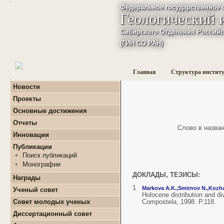
Федеральное государственное 
Геологический 
Сибирского Отделения Российс
(ГИН СО РАН)
Главная
Структура инстит
:
Новости
Проекты
+
Фундаментальные
Основные достижения
базовые проекты по
приоритетным
Отчеты
Слово в названи
направлениям РАН
+
Годовые отчеты
Инновации
+
Гранты
+
Фундаментальные
+
Международные
Публикации
базовые проекты по
проекты и соглашения
приоритетным
+
Поиск публикаций
направлениям РАН
+
Завершенные проекты.
+
Монографии
+
Программы Президиума
ДОКЛАДЫ, ТЕЗИСЫ:
РАН
Награды
+
Программы Отделения
1
Markova A.K.,
Smirnov N.,
Kozha
Ученый совет
наук о Земле РАН
Holocene distribution and 
Совет молодых ученых
Compostela, 1998. P.118.
+
Проекты Комплексной
программы Сибирского
+
О нас
Диссертационный совет
отделения РАН
+
Список молодых ученых