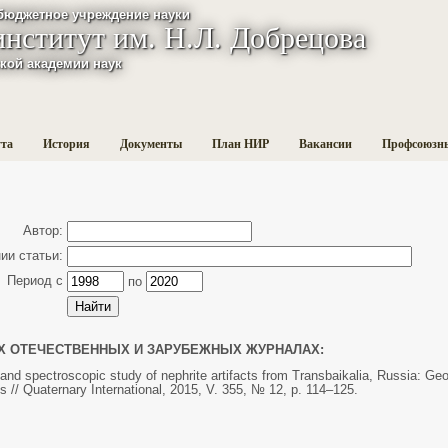
бюджетное учреждение науки
институт им. Н.Л. Добрецова
кой академии наук
ута
История
Документы
План НИР
Вакансии
Профсоюзн
Автор:
и статьи:
Период с
по
Х ОТЕЧЕСТВЕННЫХ И ЗАРУБЕЖНЫХ ЖУРНАЛАХ:
and spectroscopic study of nephrite artifacts from Transbaikalia, Russia: Ge
es // Quaternary International, 2015, V. 355, № 12, р. 114–125.