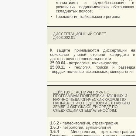
магматизма и рудообразования в
различных геодинамических обстановках
складчатых поясов;
•
Геоэкология Байкальского региона
ДИССЕРТАЦИОННЫЙ СОВЕТ
Д 003.002.01.
К защите принимаются диссертации на
соискание ученой степени кандидата и
доктора наук по специальностям:
25.00.04
- петрология, вулканология;
25.00.11
- геология, поиски и разведка
твердых полезных ископаемых, минерагения
ДЕЙСТВУЕТ АСПИРАНТУРА ПО
ПРОГРАММАМ ПОДГОТОВКИ НАУЧНЫХ И
НАУЧНО-ПЕДАГОГИЧЕСКИХ КАДРОВ ПО
НАПРАВЛЕНИЮ ПОДГОТОВКИ 1.6 НАУКИ О
ЗЕМЛЕ И ОКРУЖАЮЩЕЙ СРЕДЕ ПО
СЛЕДУЮЩИМ СПЕЦИАЛЬНОСТЯМ:
1.6.2
- палеонтология, стратиграфия
1.6.3
- петрология, вулканология
1.6.4
- Минералогия, кристаллография.
Геохимия, геохимические методы поисков