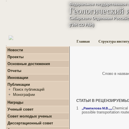
Федеральное государственное 
Геологический 
Сибирского Отделения Российс
(ГИН СО РАН)
Главная
Структура инстит
:
Новости
Проекты
+
Фундаментальные
Основные достижения
базовые проекты по
приоритетным
Отчеты
Слово в названи
направлениям РАН
+
Годовые отчеты
Инновации
+
Гранты
+
Фундаментальные
+
Международные
Публикации
базовые проекты по
проекты и соглашения
приоритетным
+
Поиск публикаций
направлениям РАН
+
Завершенные проекты.
+
Монографии
+
Программы Президиума
СТАТЬИ В РЕЦЕНЗИРУЕМЫ
РАН
Награды
+
Программы Отделения
1
Chemical 
,
,
Рампилова М.В.,
,
,
,
Ученый совет
наук о Земле РАН
possible transportation rout
Совет молодых ученых
+
Проекты Комплексной
программы Сибирского
+
О нас
Диссертационный совет
отделения РАН
+
Список молодых ученых