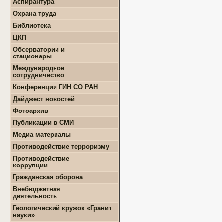
Аспирантура
+
Положение о СМУ ГИН
+
Образовательная
СО РАН
Охрана труда
деятельность
+
Конкурсы и гранты СМУ
Библиотека
+
Информация для
+
ФЦП "ЖИЛИЩЕ"
поступающих
ЦКП
+
Популяризация науки
+
Поступление в ВУЗ
+
Выполняемые работы
онлайн
Обсерватории и
+
Оборудование
стационары
+
Аттестация аспирантов
+
Подготовка проб и
+
Карта землятрясений
+
Личные кабинеты
Международное
образцов
+
аспирантов
Обсерватории
сотрудничество
+
Документы
+
+
Нормативные документы
Стационары
Конференции ГИН СО РАН
+
+
Полезные ссылки
Контакты
Дайджест новостей
+
Земля
Фотоархив
+
Геология
Публикации в СМИ
+
Месторождения
+
Землятрясения
Медиа материалы
+
Вулканы
Противодействие терроризму
+
РАН
Противодействие
+
Экономика
коррупции
+
Палеонтология
+
Нормативно-правовые и
Гражданская оборона
+
Интересно
иные акты в сфере
противодействия
Внебюджетная
коррупции
деятельность
+
Методические
+
Геологоразведочные
Геологический кружок «Гранит
материалы
работы
науки»
+
Формы документов,
+
Геотехнические