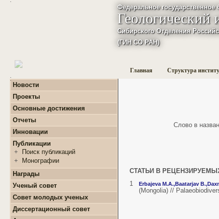
Федеральное государственное 
Геологический 
Сибирского Отделения Российс
(ГИН СО РАН)
Главная
Структура инстит
:
Новости
Проекты
+
Фундаментальные
Основные достижения
базовые проекты по
приоритетным
Отчеты
Слово в названи
направлениям РАН
+
Годовые отчеты
Инновации
+
Гранты
+
Фундаментальные
+
Международные
Публикации
базовые проекты по
проекты и соглашения
приоритетным
+
Поиск публикаций
направлениям РАН
+
Завершенные проекты.
+
Монографии
+
Программы Президиума
СТАТЬИ В РЕЦЕНЗИРУЕМЫ
РАН
Награды
+
Программы Отделения
1
Erbajeva М.А.,
Baatarjav B.,
Daxn
Ученый совет
наук о Земле РАН
(Mongolia) // Palaeobiodiv
Совет молодых ученых
+
Проекты Комплексной
программы Сибирского
+
О нас
Диссертационный совет
отделения РАН
+
Список молодых ученых