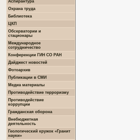
Аспирантура
+
Положение о СМУ ГИН
+
Образовательная
СО РАН
Охрана труда
деятельность
+
Конкурсы и гранты СМУ
Библиотека
+
Информация для
+
ФЦП "ЖИЛИЩЕ"
поступающих
ЦКП
+
Популяризация науки
+
Поступление в ВУЗ
+
Выполняемые работы
онлайн
Обсерватории и
+
Оборудование
стационары
+
Аттестация аспирантов
+
Подготовка проб и
+
Карта землятрясений
+
Личные кабинеты
Международное
образцов
+
аспирантов
Обсерватории
сотрудничество
+
Документы
+
+
Нормативные документы
Стационары
Конференции ГИН СО РАН
+
+
Полезные ссылки
Контакты
Дайджест новостей
+
Земля
Фотоархив
+
Геология
Публикации в СМИ
+
Месторождения
+
Землятрясения
Медиа материалы
+
Вулканы
Противодействие терроризму
+
РАН
Противодействие
+
Экономика
коррупции
+
Палеонтология
+
Нормативно-правовые и
Гражданская оборона
+
Интересно
иные акты в сфере
противодействия
Внебюджетная
коррупции
деятельность
+
Методические
+
Геологоразведочные
Геологический кружок «Гранит
материалы
работы
науки»
+
Формы документов,
+
Геотехнические