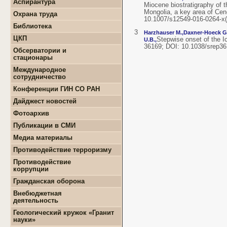
Аспирантура
+
Положение о СМУ ГИН
Miocene biostratigraphy of 
+
Образовательная
СО РАН
Mongolia, a key area of Cen
Охрана труда
деятельность
10.1007/s12549-016-0264-x(
+
Конкурсы и гранты СМУ
Библиотека
+
Информация для
+
ФЦП "ЖИЛИЩЕ"
3
Harzhauser M.,
Daxner-Hoeck G
поступающих
ЦКП
+
Популяризация науки
Stepwise onset of the I
U.B.,
+
Поступление в ВУЗ
36169; DOI: 10.1038/srep
+
Выполняемые работы
онлайн
Обсерватории и
+
Оборудование
стационары
+
Аттестация аспирантов
+
Подготовка проб и
+
Карта землятрясений
+
Личные кабинеты
Международное
образцов
+
аспирантов
Обсерватории
сотрудничество
+
Документы
+
+
Нормативные документы
Стационары
Конференции ГИН СО РАН
+
+
Полезные ссылки
Контакты
Дайджест новостей
+
Земля
Фотоархив
+
Геология
Публикации в СМИ
+
Месторождения
+
Землятрясения
Медиа материалы
+
Вулканы
Противодействие терроризму
+
РАН
Противодействие
+
Экономика
коррупции
+
Палеонтология
+
Нормативно-правовые и
Гражданская оборона
+
Интересно
иные акты в сфере
противодействия
Внебюджетная
коррупции
деятельность
+
Методические
+
Геологоразведочные
Геологический кружок «Гранит
материалы
работы
науки»
+
Формы документов,
+
Геотехнические