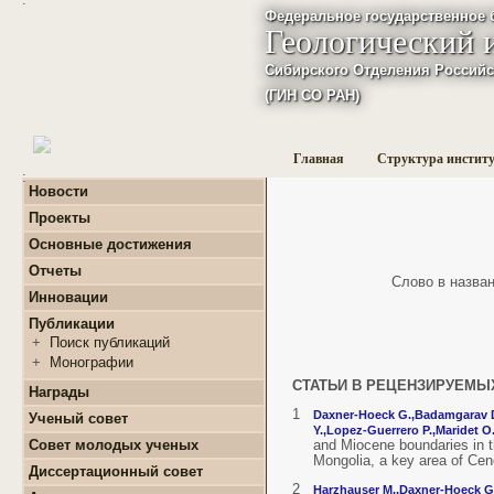
Федеральное государственное 
Геологический 
Сибирского Отделения Российс
(ГИН СО РАН)
Главная
Структура инстит
:
Новости
Проекты
+
Фундаментальные
Основные достижения
базовые проекты по
приоритетным
Отчеты
Слово в названи
направлениям РАН
+
Годовые отчеты
Инновации
+
Гранты
+
Фундаментальные
+
Международные
Публикации
базовые проекты по
проекты и соглашения
приоритетным
+
Поиск публикаций
направлениям РАН
+
Завершенные проекты.
+
Монографии
+
Программы Президиума
СТАТЬИ В РЕЦЕНЗИРУЕМЫ
РАН
Награды
+
Программы Отделения
1
Daxner-Hoeck G.,
Badamgarav D
Ученый совет
наук о Земле РАН
Y.,
Lopez-Guerrero P.,
Maridet O.
Совет молодых ученых
and Miocene boundaries in t
+
Проекты Комплексной
Mongolia, a key area of Cen
программы Сибирского
+
О нас
Диссертационный совет
отделения РАН
+
Список молодых ученых
2
Harzhauser M.,
Daxner-Hoeck G