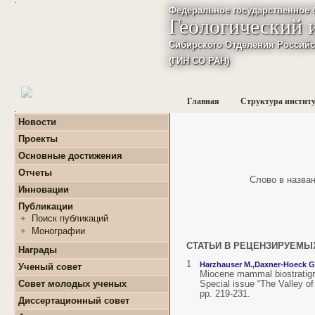
Федеральное государственное 
Геологический 
Сибирского Отделения Российс
(ГИН СО РАН)
Главная
Структура инстит
:
Новости
Проекты
+
Фундаментальные
Основные достижения
базовые проекты по
приоритетным
Отчеты
Слово в названи
направлениям РАН
+
Годовые отчеты
Инновации
+
Гранты
+
Фундаментальные
+
Международные
Публикации
базовые проекты по
проекты и соглашения
приоритетным
+
Поиск публикаций
направлениям РАН
+
Завершенные проекты.
+
Монографии
+
Программы Президиума
СТАТЬИ В РЕЦЕНЗИРУЕМЫ
РАН
Награды
+
Программы Отделения
1
Harzhauser M.,
Daxner-Hoeck G
Ученый совет
наук о Земле РАН
Miocene mammal biostratigra
Совет молодых ученых
Special issue “The Valley of
+
Проекты Комплексной
pp. 219-231.
программы Сибирского
+
О нас
Диссертационный совет
отделения РАН
+
Список молодых ученых