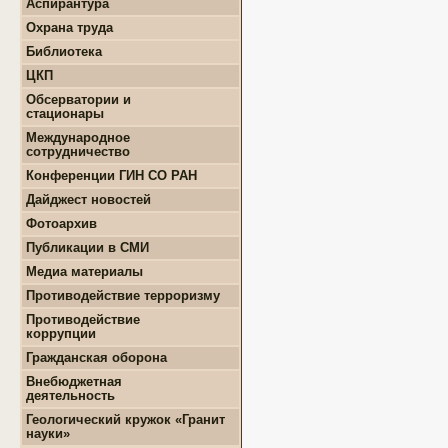
Аспирантура
+
Положение о СМУ ГИН
+
Образовательная
СО РАН
Охрана труда
деятельность
+
Конкурсы и гранты СМУ
Библиотека
+
Информация для
+
ФЦП "ЖИЛИЩЕ"
поступающих
ЦКП
+
Популяризация науки
+
Поступление в ВУЗ
+
Выполняемые работы
онлайн
Обсерватории и
+
Оборудование
стационары
+
Аттестация аспирантов
+
Подготовка проб и
+
Карта землятрясений
+
Личные кабинеты
Международное
образцов
+
аспирантов
Обсерватории
сотрудничество
+
Документы
+
+
Нормативные документы
Стационары
Конференции ГИН СО РАН
+
+
Полезные ссылки
Контакты
Дайджест новостей
+
Земля
Фотоархив
+
Геология
Публикации в СМИ
+
Месторождения
+
Землятрясения
Медиа материалы
+
Вулканы
Противодействие терроризму
+
РАН
Противодействие
+
Экономика
коррупции
+
Палеонтология
+
Нормативно-правовые и
Гражданская оборона
+
Интересно
иные акты в сфере
противодействия
Внебюджетная
коррупции
деятельность
+
Методические
+
Геологоразведочные
Геологический кружок «Гранит
материалы
работы
науки»
+
Формы документов,
+
Геотехнические