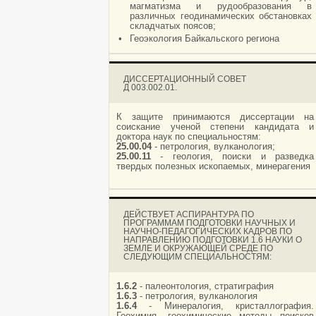
магматизма и рудообразования в
различных геодинамических обстановках
складчатых поясов;
•
Геоэкология Байкальского региона
ДИССЕРТАЦИОННЫЙ СОВЕТ
Д 003.002.01.
К защите принимаются диссертации на
соискание ученой степени кандидата и
доктора наук по специальностям:
25.00.04
- петрология, вулканология;
25.00.11
- геология, поиски и разведка
твердых полезных ископаемых, минерагения
ДЕЙСТВУЕТ АСПИРАНТУРА ПО
ПРОГРАММАМ ПОДГОТОВКИ НАУЧНЫХ И
НАУЧНО-ПЕДАГОГИЧЕСКИХ КАДРОВ ПО
НАПРАВЛЕНИЮ ПОДГОТОВКИ 1.6 НАУКИ О
ЗЕМЛЕ И ОКРУЖАЮЩЕЙ СРЕДЕ ПО
СЛЕДУЮЩИМ СПЕЦИАЛЬНОСТЯМ:
1.6.2
- палеонтология, стратиграфия
1.6.3
- петрология, вулканология
1.6.4
- Минералогия, кристаллография.
Геохимия, геохимические методы поисков