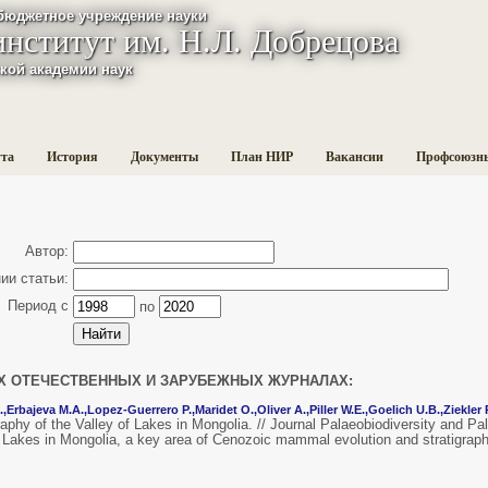
бюджетное учреждение науки
институт им. Н.Л. Добрецова
кой академии наук
ута
История
Документы
План НИР
Вакансии
Профсоюзн
Автор:
и статьи:
Период с
по
Х ОТЕЧЕСТВЕННЫХ И ЗАРУБЕЖНЫХ ЖУРНАЛАХ:
.,
Erbajeva М.А.,
Lopez-Guerrero P.,
Maridet O.,
Oliver A.,
Piller W.E.,
Goelich U.B.,
Ziekler 
phy of the Valley of Lakes in Mongolia. // Journal Palaeobiodiversity and P
 Lakes in Mongolia, a key area of Cenozoic mammal evolution and stratigraphy