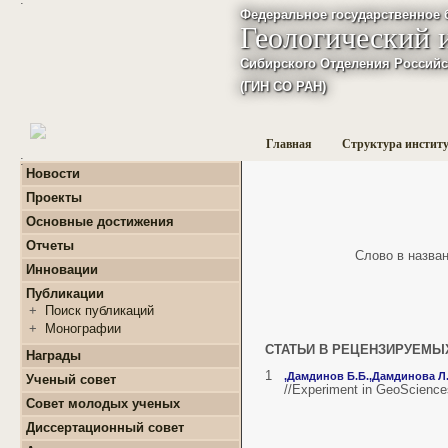
Федеральное государственное 
Геологический 
Сибирского Отделения Российс
(ГИН СО РАН)
Главная
Структура инстит
:
Новости
Проекты
+
Фундаментальные
Основные достижения
базовые проекты по
приоритетным
Отчеты
Слово в названи
направлениям РАН
+
Годовые отчеты
Инновации
+
Гранты
+
Фундаментальные
+
Международные
Публикации
базовые проекты по
проекты и соглашения
приоритетным
+
Поиск публикаций
направлениям РАН
+
Завершенные проекты.
+
Монографии
+
Программы Президиума
СТАТЬИ В РЕЦЕНЗИРУЕМЫ
РАН
Награды
+
Программы Отделения
1
,
Дамдинов Б.Б.,
Дамдинова Л.
Ученый совет
наук о Земле РАН
//Experiment in GeoSciences
Совет молодых ученых
+
Проекты Комплексной
программы Сибирского
+
О нас
Диссертационный совет
отделения РАН
+
Список молодых ученых