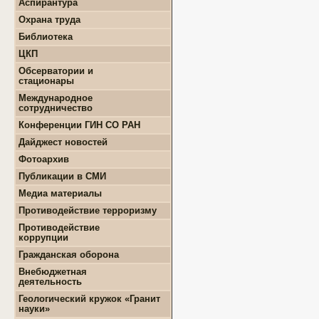
Аспирантура
+
Положение о СМУ ГИН
+
Образовательная
СО РАН
Охрана труда
деятельность
+
Конкурсы и гранты СМУ
Библиотека
+
Информация для
+
ФЦП "ЖИЛИЩЕ"
поступающих
ЦКП
+
Популяризация науки
+
Поступление в ВУЗ
+
Выполняемые работы
онлайн
Обсерватории и
+
Оборудование
стационары
+
Аттестация аспирантов
+
Подготовка проб и
+
Карта землятрясений
+
Личные кабинеты
Международное
образцов
+
аспирантов
Обсерватории
сотрудничество
+
Документы
+
+
Нормативные документы
Стационары
Конференции ГИН СО РАН
+
+
Полезные ссылки
Контакты
Дайджест новостей
+
Земля
Фотоархив
+
Геология
Публикации в СМИ
+
Месторождения
+
Землятрясения
Медиа материалы
+
Вулканы
Противодействие терроризму
+
РАН
Противодействие
+
Экономика
коррупции
+
Палеонтология
+
Нормативно-правовые и
Гражданская оборона
+
Интересно
иные акты в сфере
противодействия
Внебюджетная
коррупции
деятельность
+
Методические
+
Геологоразведочные
Геологический кружок «Гранит
материалы
работы
науки»
+
Формы документов,
+
Геотехнические